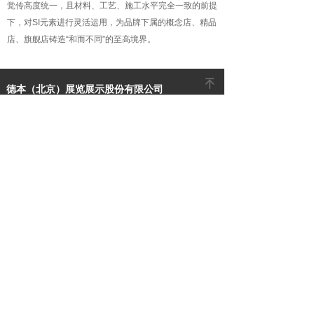
觉传高度统一，且材料、工艺、施工水平完全一致的前提
下，对SI元素进行灵活运用，为品牌下属的概念店、精品
店、旗舰店铸造“和而不同”的至高境界。
녠
德本（北京）展览展示股份有限公司
Deben (Beijing) exhibition co., LTD
地址：
北京市朝阳区百子湾创美东朝时代西区6号楼
电话：
189 1043 2191
邮箱：
rongzhou.sun@deben.cc
网址：
www.deben.com.cn
品牌连锁店建造服务商
400 036 5588
分享到：
0
微信公众号二维码